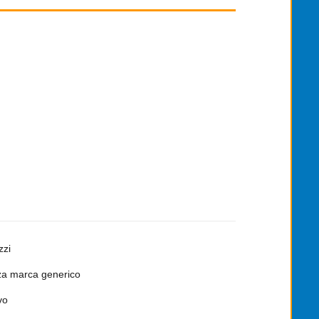
zzi
a marca generico
vo