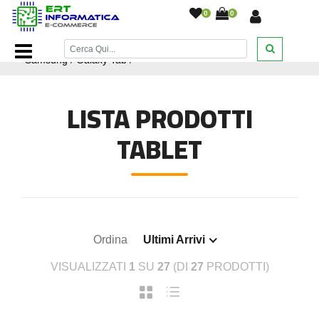
0
0
Home Page
/
Ricambi smartphone e tablet
/
Ricambi
Samsung
/
Galaxy Tab
/
LISTA PRODOTTI
TABLET
Ordina
Ultimi Arrivi
VISUALIZZATI
1
SU
27
(DI
27
PRODOTTI)