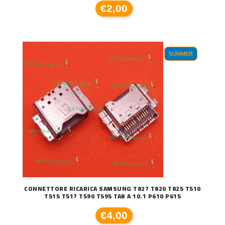
€2,00
SUMMER
CONNETTORE RICARICA SAMSUNG T827 T820 T825 T510
T515 T517 T590 T595 TAB A 10.1 P610 P615
€4,00