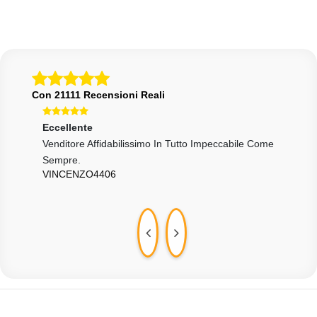
Con 21111 Recensioni Reali
Eccellente
Ecce
Venditore Affidabilissimo In Tutto Impeccabile Come
Ok
CAV
Sempre.
VINCENZO4406