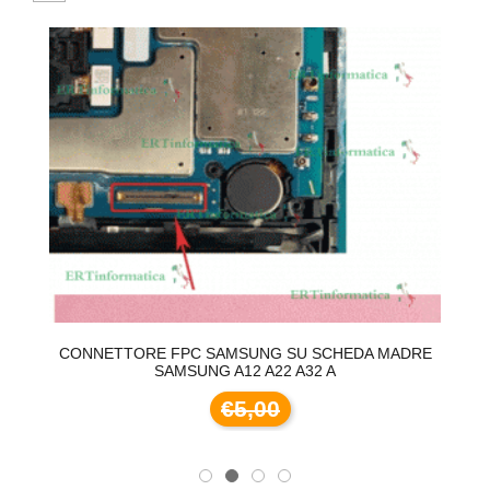
2S
CONNETTORE FPC SAMSUNG SU SCHEDA MADRE
C
SAMSUNG A12 A22 A32 A
€5,00