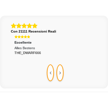
Con 21111 Recensioni Reali
Eccellente
Ecce
Alles Bestens
Graz
THE_DWARF666
DAV