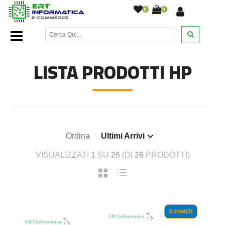
0
0
Home Page
/
Cartucce inkjet
/
Cartucce Inkjet Hp
/
LISTA PRODOTTI HP
Ordina
Ultimi Arrivi
VISUALIZZATI
1
SU
26
(DI
26
PRODOTTI)
SUMMER