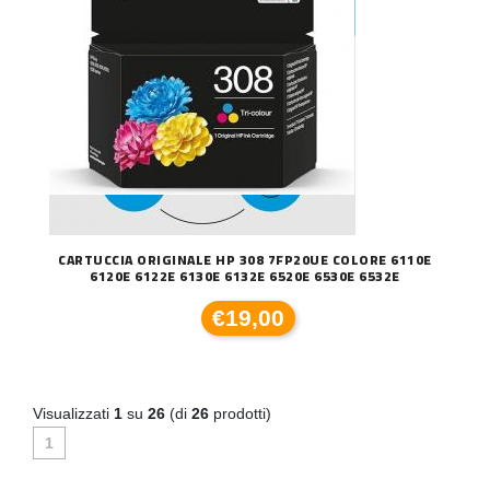
CARTUCCIA ORIGINALE HP 308 7FP20UE COLORE 6110E
6120E 6122E 6130E 6132E 6520E 6530E 6532E
€19,00
Visualizzati
1
su
26
(di
26
prodotti)
1