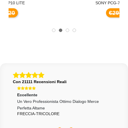
SONY PCG-71211M H0
€29,00
Con 21111 Recensioni Reali
Eccellente
Eccellente
Ecce
Un Vero Professionista Ottimo Dialogo Merce
10 E Lode
Ok T
PIPPOCACCIA
CAR
Perfetta Altame
FRECCIA-TRICOLORE