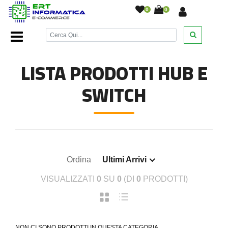
0
0
Home Page
/
Networking
/
Hub e Switch
/
LISTA PRODOTTI HUB E
SWITCH
Ordina
Ultimi Arrivi
VISUALIZZATI
0
SU
0
(DI
0
PRODOTTI)
NON CI SONO PRODOTTI IN QUESTA CATEGORIA.