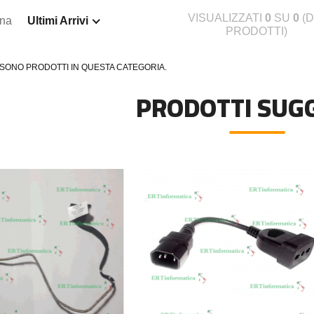
VISUALIZZATI
0
SU
0
(D
ina
Ultimi Arrivi
PRODOTTI)
 SONO PRODOTTI IN QUESTA CATEGORIA.
PRODOTTI SUGG
N-2590XL COMPATIBILE BROTHER
DISSIPATORE CPU LED FRGB LGA 1700 1
€20,00