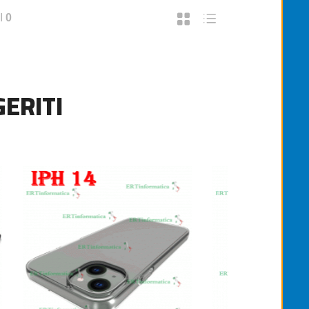
I
0
ERITI
CARTUCCIA ORIGINALE CANON PG-513 C
€25,00