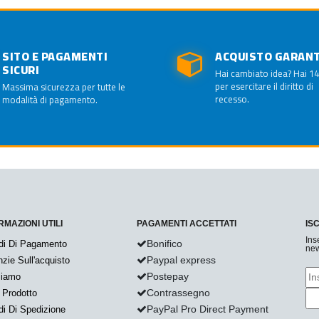
SITO E PAGAMENTI
ACQUISTO GARAN
SICURI
Hai cambiato idea? Hai 14
per esercitare il diritto di
Massima sicurezza per tutte le
recesso.
modalità di pagamento.
RMAZIONI UTILI
PAGAMENTI ACCETTATI
IS
Ins
Bonifico
di Di Pagamento
new
Paypal express
zie Sull'acquisto
Postepay
Siamo
Contrassegno
 Prodotto
PayPal Pro Direct Payment
i Di Spedizione