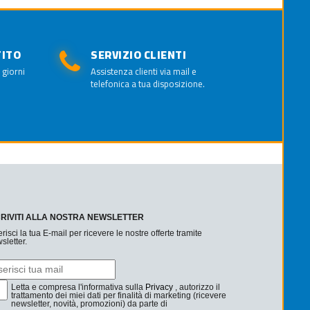
TITO
SERVIZIO CLIENTI
 giorni
Assistenza clienti via mail e
telefonica a tua disposizione.
CRIVITI ALLA NOSTRA NEWSLETTER
erisci la tua E-mail per ricevere le nostre offerte tramite
sletter.
Letta e compresa l'informativa sulla
Privacy
, autorizzo il
trattamento dei miei dati per finalità di marketing (ricevere
newsletter, novità, promozioni) da parte di