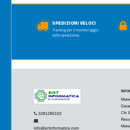
SPEDIZIONI VELOCI
Tracking per il monitoraggio
della spedizione.
INFO
Meto
Garan
Chi 
3281286102
Reso
Metod
info@ertinformatica.com