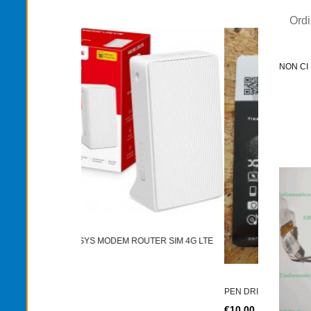
Ord
NON CI
TONER T
ROUTER SIM 4G LTE
€12,00
PEN DRIVE CHIAVETTA USB IMRO DRIVE
€10,00