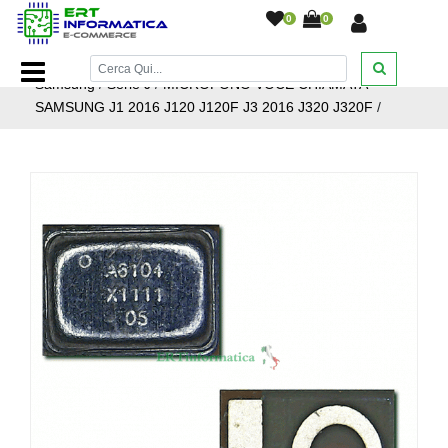
0
0
Home Page
/
Ricambi smartphone e tablet
/
Ricambi
Samsung
/
Serie J
/
MICROFONO VOCE CHIAMATA
SAMSUNG J1 2016 J120 J120F J3 2016 J320 J320F
/