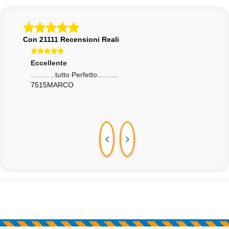
Con 21111 Recensioni Reali
Eccellente
Ecce
o,
......... ..tutto Perfetto..........
Tutt
7515MARCO
MAN