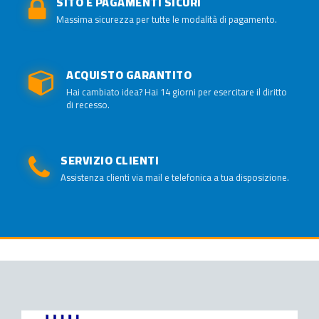
SITO E PAGAMENTI SICURI
Massima sicurezza per tutte le modalità di pagamento.
ACQUISTO GARANTITO
Hai cambiato idea? Hai 14 giorni per esercitare il diritto
di recesso.
SERVIZIO CLIENTI
Assistenza clienti via mail e telefonica a tua disposizione.