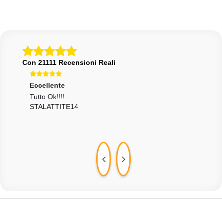
Con 21111 Recensioni Reali
Eccellente
Ecce
Tutto Ok!!!!
Tutto
STALATTITE14
BAD