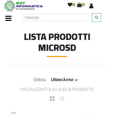
0
0
Home Page
/
Memorie Flash
/
MicroSD
/
LISTA PRODOTTI
MICROSD
Ordina
Ultimi Arrivi
VISUALIZZATI
1
SU
2
(DI
2
PRODOTTI)