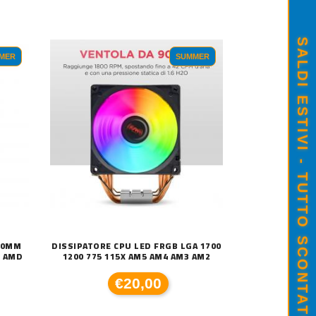
SALDI ESTIVI - TUTTO SCONTATO
MER
SUMMER
20MM
DISSIPATORE CPU LED FRGB LGA 1700
1 AMD
1200 775 115X AM5 AM4 AM3 AM2
€20,00