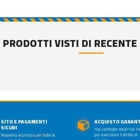
PRODOTTI VISTI DI RECENTE
SITO E PAGAMENTI
ACQUISTO GARAN
SICURI
Hai cambiato idea? Hai 14
per esercitare il diritto di
Massima sicurezza per tutte le