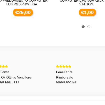
AFFREDDAMENTO COMPUTER
COMPUTER CPU VGA XBOX 
LED RGB PWM LGA
STATION
€25,00
€1,00
llente
Eccellente
o Ok Ottimo Venditore
Rimborsato
RIAEMATTEO
MARIOV2024