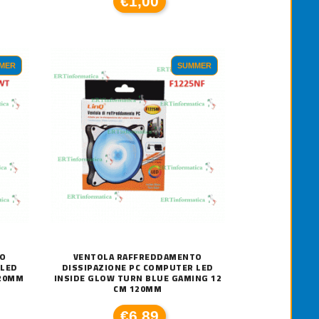
€1,00
MER
SUMMER
ARTUCCIA ORIGINALE CANON PG-513 C
25,00
CARTUCCIA ORIGINALE CANON PG-
€23,00
TO
VENTOLA RAFFREDDAMENTO
 LED
DISSIPAZIONE PC COMPUTER LED
120MM
INSIDE GLOW TURN BLUE GAMING 12
CM 120MM
€6,89