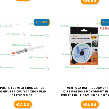
€6,89
SUMMER
SUM
C
590XL COMPATIBILE BROTHER
DISSIPATORE CPU LED FRGB LGA 1700 1
€
€20,00
PASTA TERMICA SIRINGA PER
VENTOLA RAFFREDDAMEN
COMPUTER CPU VGA XBOX PLAY
DISSIPAZIONE PC COMPUTER
STATION 8 GR
WHITE LIGHT GAMING 12 CM 
€2,00
€6,89