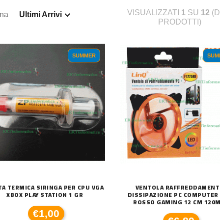
VISUALIZZATI
1
SU
12
(D
ina
Ultimi Arrivi
PRODOTTI)
SUMMER
SUM
TA TERMICA SIRINGA PER CPU VGA
VENTOLA RAFFREDDAMEN
XBOX PLAY STATION 1 GR
DISSIPAZIONE PC COMPUTER
ROSSO GAMING 12 CM 120
€1,00