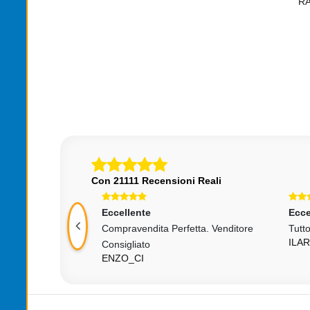
00 1700 1851 A
DISSIPAZIONE PC COMPUTER LED
R
INSIDE G
,00
€6,89
Con 21111 Recensioni Reali
Eccellente
Ecce
Compravendita Perfetta. Venditore
Tutt
ILA
Consigliato
ENZO_CI