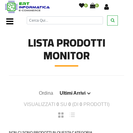
0
0
Home Page
/
Monitor
/
LISTA PRODOTTI
MONITOR
Ordina
Ultimi Arrivi
VISUALIZZATI
0
SU
0
(DI
0
PRODOTTI)
NON CI SONO PRODOTTI IN QUESTA CATEGORIA.