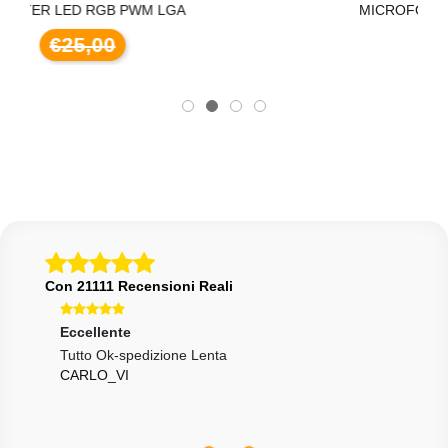
M LGA
MICROFONO CUFFIE HUAWEI P
€6,00
Con 21111 Recensioni Reali
Eccellente
Ecce
Tutto Ok-spedizione Lenta
Velo
CARLO_VI
DAR