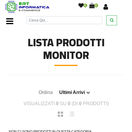
0
0
Home Page
/
Monitor
/
LISTA PRODOTTI
MONITOR
Ordina
Ultimi Arrivi
VISUALIZZATI
0
SU
0
(DI
0
PRODOTTI)
NON CI SONO PRODOTTI IN QUESTA CATEGORIA.