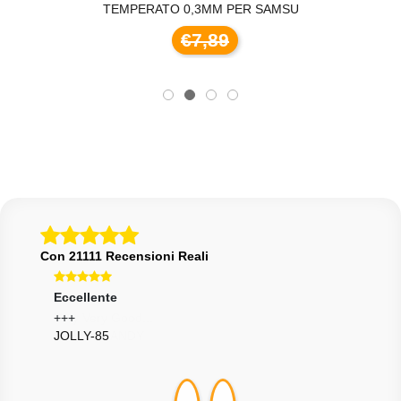
TEMPERATO 0,3MM PER SAMSU
€7,89
Con 21111 Recensioni Reali
Eccellente
Ecce
+++
Supe
JOLLY-85
XHA