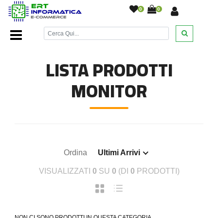
0
0
Home Page
/
Ricondizionati
/
Monitor
/
LISTA PRODOTTI
MONITOR
Ordina
Ultimi Arrivi
VISUALIZZATI
0
SU
0
(DI
0
PRODOTTI)
NON CI SONO PRODOTTI IN QUESTA CATEGORIA.