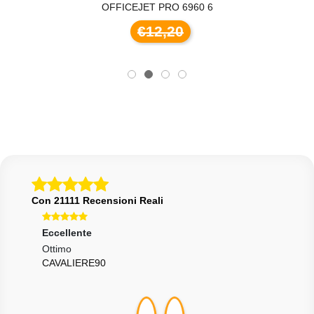
OFFICEJET PRO 6960 6
€12,20
Con 21111 Recensioni Reali
Eccellente
Ecce
Ottimo
Ok!
CAVALIERE90
VINP