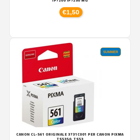
IP7200 IP7250 MG
€1,50
SUMMER
CANON CL-561 ORIGINALE 3731C001 PER CANON PIXMA
TS5350, TS53