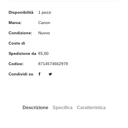
Disponibilità
1 pezzi
Marca:
Canon
Condizione:
Nuovo
Costo di
Spedizione da
€5,00
Codice:
8714574662978
Condividi su
Descrizione
Specifica
Caratteristica