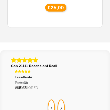
€25,00
Con 21111 Recensioni Reali
Eccellente
Eccellente
Ecce
Perfetto
Tutto Ok
Graz
ONOFRIORED
VKBMS
FLO