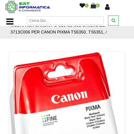
0
0
Home Page
/
Cartucce inkjet
/
Cartucce Inkjet Canon
/
MULTIPACK CANON PG-560 CL-561 ORIGINALE
3713C006 PER CANON PIXMA TS5350, TS5351,
/