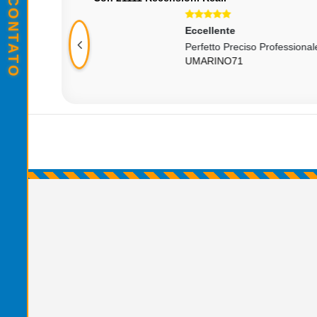
Eccellente
Ecc
abile
Perfetto Preciso Professionale Veloce
Ok
UMARINO71
JO