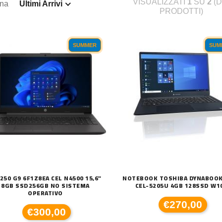
VISUALIZZATI
1
SU
2
(D
ina
Ultimi Arrivi
PRODOTTI)
SUMMER
SUM
250 G9 6F1Z8EA CEL N4500 15,6"
NOTEBOOK TOSHIBA DYNABOOK 
8GB SSD256GB NO SISTEMA
CEL-5205U 4GB 128SSD W1
OPERATIVO
€270,00
2590XL COMPATIBILE BROTHER
DISSIPATORE CPU LED FRGB LGA 1700 1
€300,00
€20,00