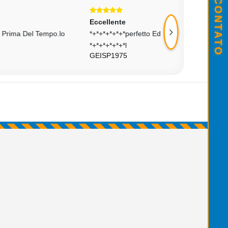
Eccellente
Eccellente
o.lo
*+*+*+*+*+*perfetto Ed Ultra Veloce
Veloce Serio Affi
*+*+*+*+*+*l
Consigliatissimo
GEISP1975
ANGELO1987