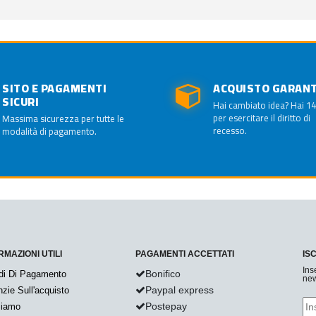
SITO E PAGAMENTI
ACQUISTO GARAN
SICURI
Hai cambiato idea? Hai 14
per esercitare il diritto di
Massima sicurezza per tutte le
recesso.
modalità di pagamento.
RMAZIONI UTILI
PAGAMENTI ACCETTATI
IS
Ins
Bonifico
di Di Pagamento
new
Paypal express
zie Sull'acquisto
Postepay
Siamo