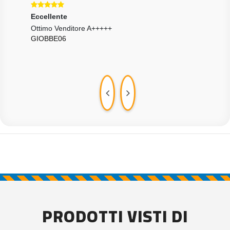
Eccellente
Ecce
Ottimo Venditore A+++++
Arri
GIOBBE06
Stim
JAC
PRODOTTI VISTI DI