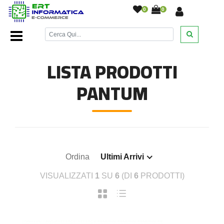
0
0
Home Page
/
Toner
/
Pantum
/
LISTA PRODOTTI
PANTUM
Ordina
Ultimi Arrivi
VISUALIZZATI
1
SU
6
(DI
6
PRODOTTI)