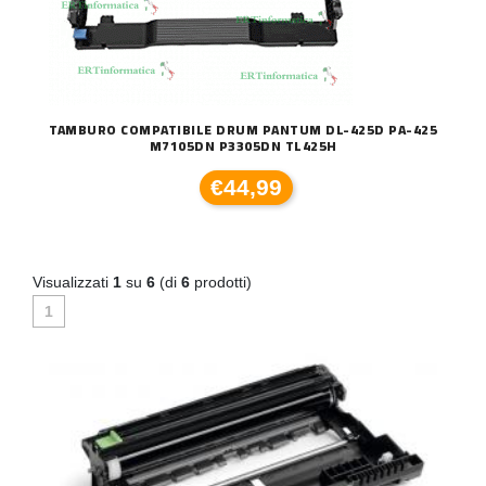
TAMBURO COMPATIBILE DRUM PANTUM DL-425D PA-425
M7105DN P3305DN TL425H
€44,99
Visualizzati
1
su
6
(di
6
prodotti)
1