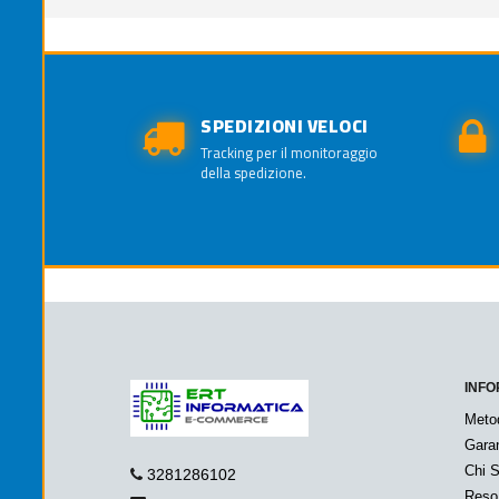
SPEDIZIONI VELOCI
Tracking per il monitoraggio
della spedizione.
INFO
Meto
Garan
Chi 
3281286102
Reso