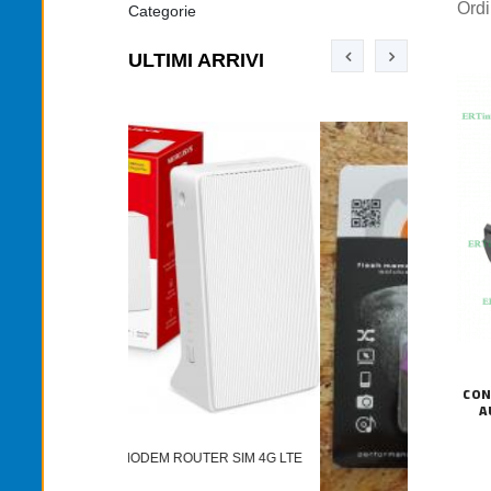
Ord
Categorie
ULTIMI ARRIVI
CON
A
TONER T
ROUTER SIM 4G LTE
€12,00