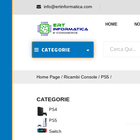
info@ertinformatica.com
HOME
NO
CATEGORIE
Home Page
/
Ricambi Console
/
PS5
/
CATEGORIE
PS4
PS5
Switch