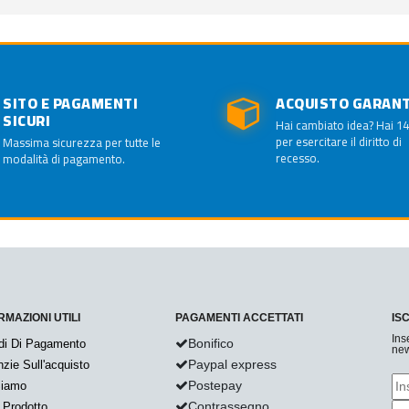
SITO E PAGAMENTI
ACQUISTO GARAN
SICURI
Hai cambiato idea? Hai 14
per esercitare il diritto di
Massima sicurezza per tutte le
recesso.
modalità di pagamento.
RMAZIONI UTILI
PAGAMENTI ACCETTATI
IS
Ins
Bonifico
di Di Pagamento
new
Paypal express
zie Sull'acquisto
Postepay
Siamo
Contrassegno
 Prodotto