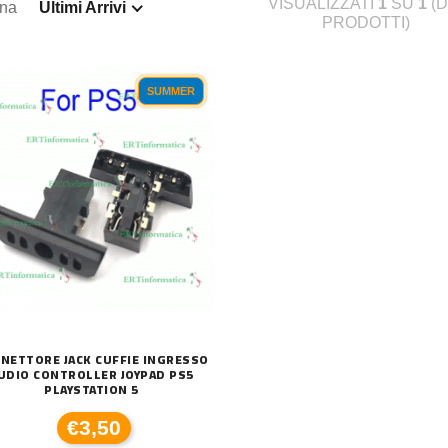
VISUALIZZATI
1
SU
1
(D
ina
Ultimi Arrivi
PRODOTTI)
SUMMER
NETTORE JACK CUFFIE INGRESSO
UDIO CONTROLLER JOYPAD PS5
PLAYSTATION 5
N-2590XL COMPATIBILE BROTHER
DISSIPATORE CPU LED FRGB LGA 1700 1
€3,50
€20,00