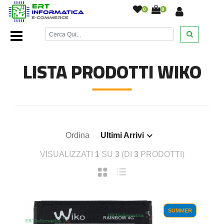
0
0
Home Page
/
Ricambi smartphone e tablet
/
ricambi wiko
/
LISTA PRODOTTI WIKO
Ordina
Ultimi Arrivi
VISUALIZZATI
1
SU
3
(DI
3
PRODOTTI)
SUMMER