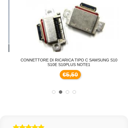
15
CONNETTORE DI RICARICA TIPO C SAMSUNG S10
F
S10E S10PLUS NOTE1
€5,50