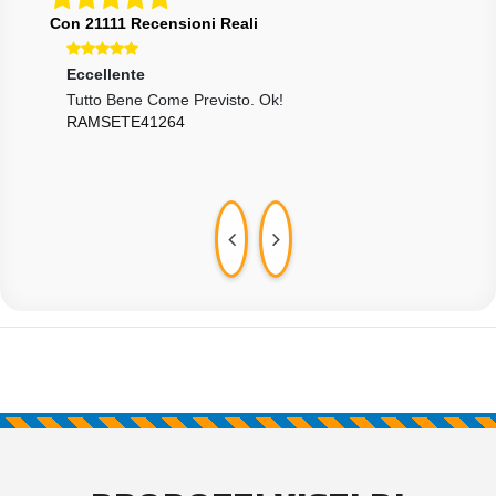
Con 21111 Recensioni Reali
Eccellente
Ecce
Tutto Bene Come Previsto. Ok!
+++ 
RAMSETE41264
JOE