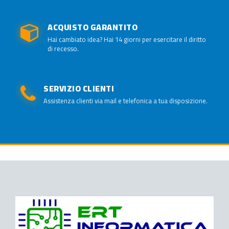
ACQUISTO GARANTITO
Hai cambiato idea? Hai 14 giorni per esercitare il diritto
di recesso.
SERVIZIO CLIENTI
Assistenza clienti via mail e telefonica a tua disposizione.