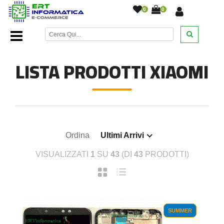
0
0
Home Page
/
Ricambi smartphone e tablet
/
Xiaomi
/
LISTA PRODOTTI XIAOMI
Ordina
Ultimi Arrivi
VISUALIZZATI
1
SU
43
(DI
43
PRODOTTI)
SUMMER