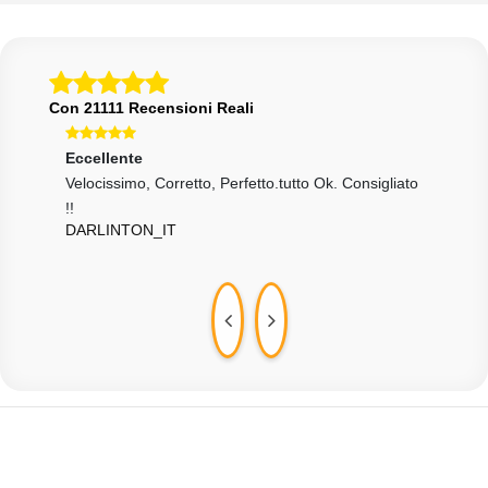
Con 21111 Recensioni Reali
Eccellente
Eccellente
Ecce
Velocissimo, Corretto, Perfetto.tutto Ok. Consigliato
Tutto Ok Come Da Descrizione, Grazie.
Tutto
123270697@DELETED
KAT
!!
DARLINTON_IT