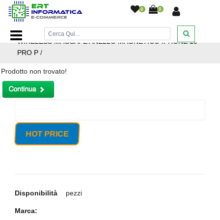
0
0
Home Page
/
RICAMBIO SOSTITUZIONE RICARICA
WIRELESS MAGSAFE ANELLO MAGNETICO IPHONE 13
PRO P
/
Prodotto non trovato!
HOT PRICE
Disponibilità
pezzi
Marca: