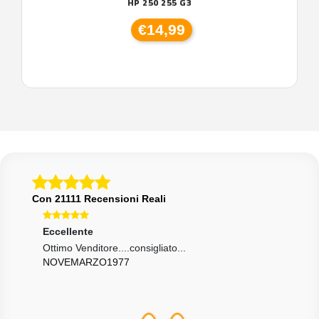
HP 250 255 G3
€14,99
Con 21111 Recensioni Reali
Eccellente
Eccellente
Ecce
Ottimo Venditore....consigliato...
Tutto Ok
Tutto 
NOVEMARZO1977
GIUSEPPE6970
ALE