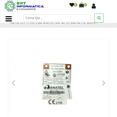
0
0
Home Page
/
Ricambi Notebook
/
Componenti
/
SCHEDA
RETE WIFI ANATEL BCM943142HM LENOVO B590
/
<
>