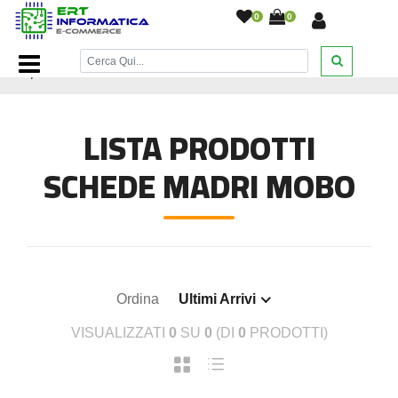
0
0
Home Page
/
Componenti Computer
/
Schede Madri MOBO
/
LISTA PRODOTTI
SCHEDE MADRI MOBO
Ordina
Ultimi Arrivi
VISUALIZZATI
0
SU
0
(DI
0
PRODOTTI)