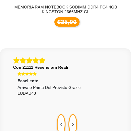
GB
MEMORIA RAM NOTEBOOK SODIMM DDR4 PC4 4GB
M
KINGSTON 2666MHZ CL
€35,00
Con 21111 Recensioni Reali
Eccellente
Ecce
!
Arrivato Prima Del Previsto Grazie
Gent
LUDAU40
Mod
TIT