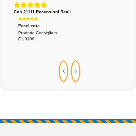
Con 21111 Recensioni Reali
Eccellente
Ecce
te
Prodotto Consigliato
Otti
OU0106
NEX