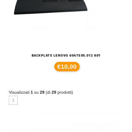
BACKPLATE LENOVO 604TE05.012 A01
€10,00
Visualizzati
1
su
29
(di
29
prodotti)
1