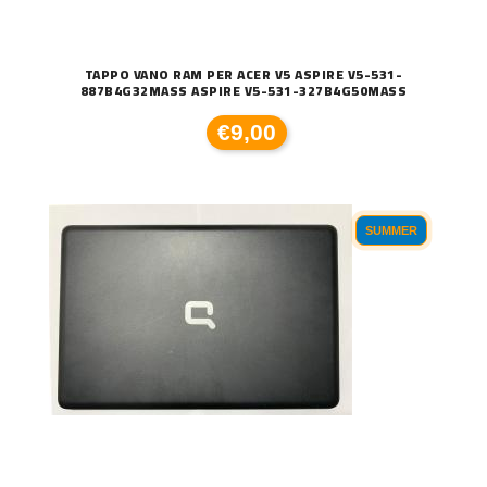
TAPPO VANO RAM PER ACER V5 ASPIRE V5-531-
887B4G32MASS ASPIRE V5-531-327B4G50MASS
€9,00
SUMMER