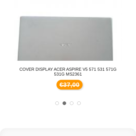
R DISPLAY ACER ASPIRE V5 571 531 571G
SCHEDA PORT
531G MS2361
4F
€37,00