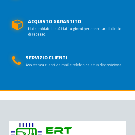
ACQUISTO GARANTITO
Hai cambiato idea? Hai 14 giorni per esercitare il diritto
di recesso.
SERVIZIO CLIENTI
Assistenza clienti via mail e telefonica a tua disposizione.