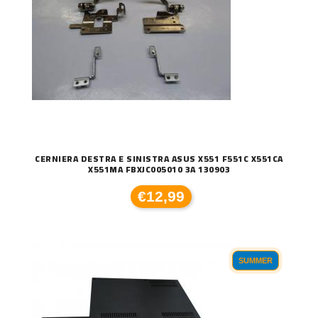
CERNIERA DESTRA E SINISTRA ASUS X551 F551C X551CA
X551MA FBXJC005010 3A 130903
€12,99
SUMMER