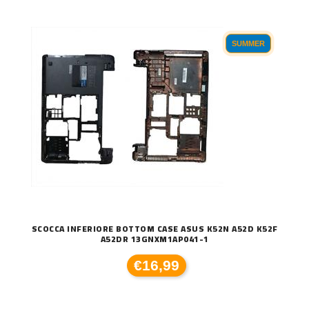
SUMMER
SCOCCA INFERIORE BOTTOM CASE ASUS K52N A52D K52F
A52DR 13GNXM1AP041-1
€16,99