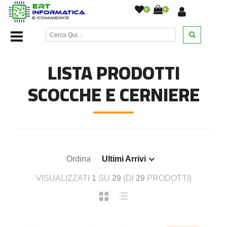
0
0
Home Page
/
Ricambi Notebook
/
Scocche e Cerniere
/
LISTA PRODOTTI
SCOCCHE E CERNIERE
Ordina
Ultimi Arrivi
VISUALIZZATI
1
SU
29
(DI
29
PRODOTTI)