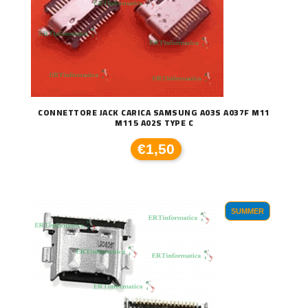
CONNETTORE JACK CARICA SAMSUNG A03S A037F M11
M115 A02S TYPE C
€1,50
SUMMER