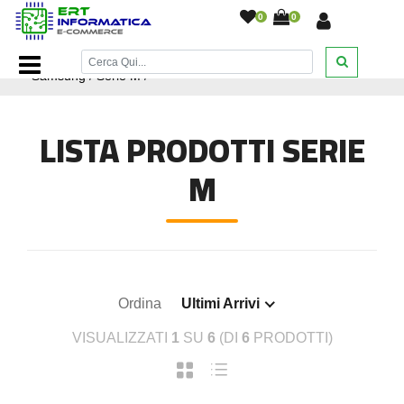
0
0
Home Page
/
Ricambi smartphone e tablet
/
Ricambi
Samsung
/
Serie M
/
LISTA PRODOTTI SERIE
M
Ordina
Ultimi Arrivi
VISUALIZZATI
1
SU
6
(DI
6
PRODOTTI)