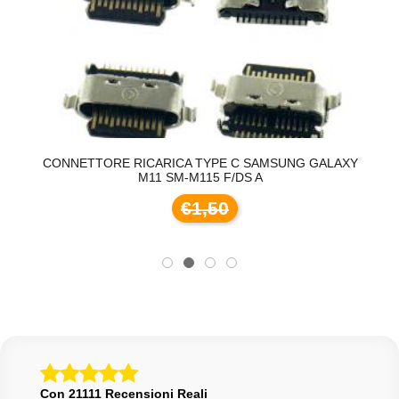
 /
CONNETTORE RICARICA TYPE C SAMSUNG GALAXY
D
M11 SM-M115 F/DS A
€1,50
Con 21111 Recensioni Reali