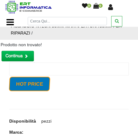
0
0
Home Page
/
SET 6 PINZE CLIP MORSETTI DI
FISSAGGIO NYLON 50MM MAX APERTURA 30MM PER
RIPARAZI
/
Prodotto non trovato!
HOT PRICE
Disponibilità
pezzi
Marca: