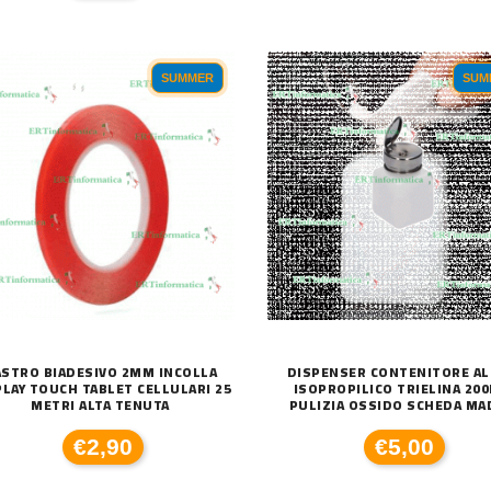
SUMMER
SUM
C
590XL COMPATIBILE BROTHER
DISSIPATORE CPU LED FRGB LGA 1700 1
€
€20,00
STRO BIADESIVO 2MM INCOLLA
DISPENSER CONTENITORE AL
PLAY TOUCH TABLET CELLULARI 25
ISOPROPILICO TRIELINA 20
METRI ALTA TENUTA
PULIZIA OSSIDO SCHEDA MA
€2,90
€5,00