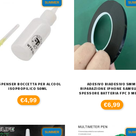
SUMMER
SUM
SPENSER BOCCETTA PER ALCOOL
ADESIVO BIADESIVO 5MM
ISOPROPILICO 50ML
RIPARAZIONE IPHONE SAMS
SPESSORE BATTERIA FPC 3 M
€4,99
€6,99
SUMMER
SUM