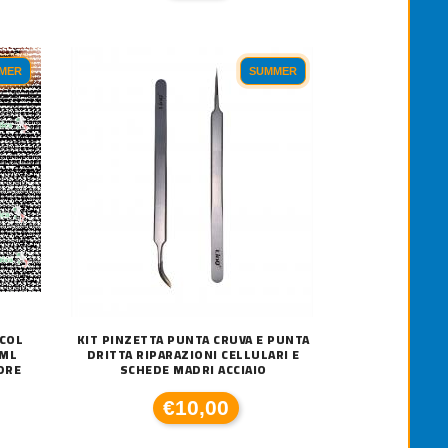
MER
SUMMER
ARTUCCIA ORIGINALE CANON PG-513 C
25,00
CARTUCCIA ORIGINALE CANON PG-
COL
KIT PINZETTA PUNTA CRUVA E PUNTA
€23,00
0ML
DRITTA RIPARAZIONI CELLULARI E
DRE
SCHEDE MADRI ACCIAIO
€10,00