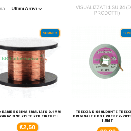
VISUALIZZATI
1
SU
24
(D
ina
Ultimi Arrivi
PRODOTTI)
SUMMER
SUM
O RAME BOBINA SMALTATO 0.1MM
TRECCIA DISSALDANTE TRECC
PARAZIONE PISTE PCB CIRCUITI
ORIGINALE GOOT WICK CP-201
1.5MT
€2,50