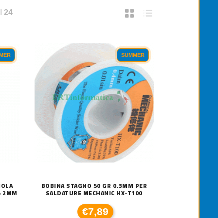
I
24
MER
SUMMER
IOLA
BOBINA STAGNO 50 GR 0.3MM PER
5 2MM
SALDATURE MECHANIC HX-T100
€7,89