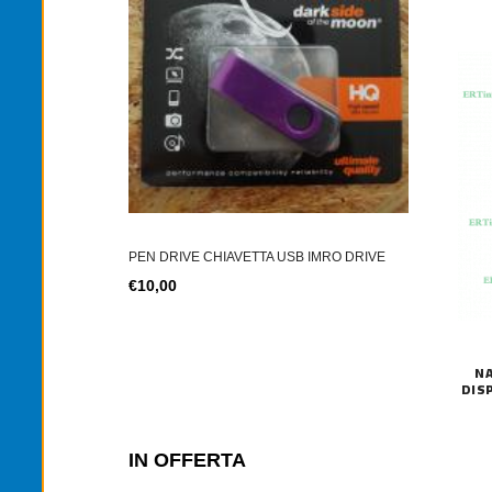
TONER TN-2
TER SIM 4G LTE
€12,00
PEN DRIVE CHIAVETTA USB IMRO DRIVE
€10,00
NA
DIS
IN OFFERTA