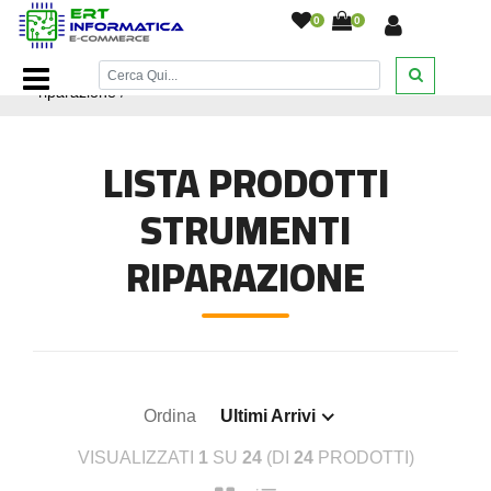
0
0
Home Page
/
Ricambi smartphone e tablet
/
Strumenti
riparazione
/
LISTA PRODOTTI
STRUMENTI
RIPARAZIONE
Ordina
Ultimi Arrivi
VISUALIZZATI
1
SU
24
(DI
24
PRODOTTI)