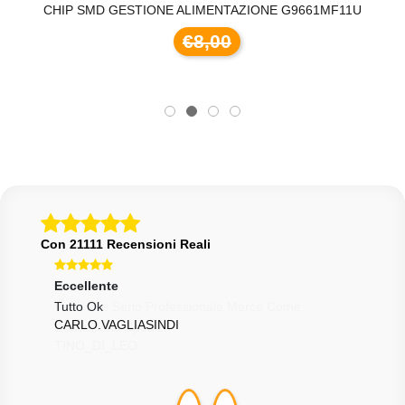
CHIP SMD GESTIONE ALIMENTAZIONE G9661MF11U
F
€8,00
Con 21111 Recensioni Reali
Eccellente
Ecce
Tutto Ok
Otti
CARLO.VAGLIASINDI
O.V