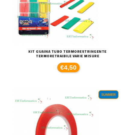
KIT GUAINA TUBO TERMORESTRINGENTE
TERMORETRAIBILE VARIE MISURE
€4,50
SUMMER