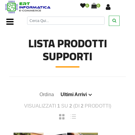
0
0
Home Page
/
Accessori cellulari
/
Supporti
/
LISTA PRODOTTI
SUPPORTI
Ordina
Ultimi Arrivi
VISUALIZZATI
1
SU
2
(DI
2
PRODOTTI)