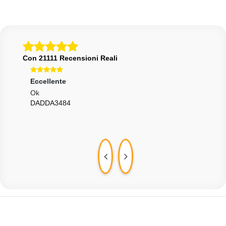
Con 21111 Recensioni Reali
Eccellente
Ecce
.
Ok
Ecce
DADDA3484
Rapi
PIC