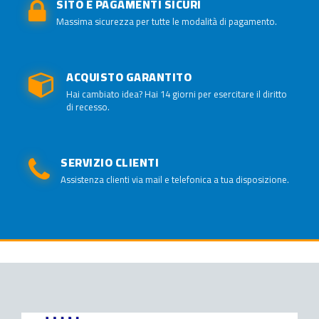
SITO E PAGAMENTI SICURI
Massima sicurezza per tutte le modalità di pagamento.
ACQUISTO GARANTITO
Hai cambiato idea? Hai 14 giorni per esercitare il diritto
di recesso.
SERVIZIO CLIENTI
Assistenza clienti via mail e telefonica a tua disposizione.