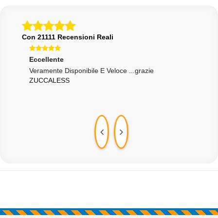
Con 21111 Recensioni Reali
Eccellente
Ecce
Veramente Disponibile E Veloce ...grazie
Come
ZUCCALESS
Cons
DAV