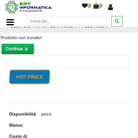
0
0
Home Page
/
Ricambi smartphone e tablet
/
SUPPORTO
SLOT SIM TRY APPLE IPHONE 7 7 PLUS ROSA
/
Prodotto non trovato!
HOT PRICE
Disponibilità
pezzi
Marca:
Costo di