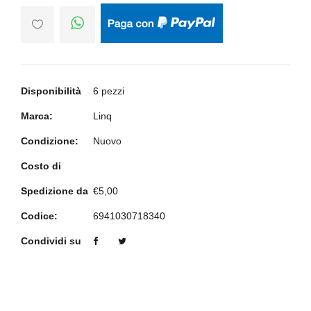
Disponibilità
6 pezzi
Marca:
Linq
Condizione:
Nuovo
Costo di
Spedizione da
€5,00
Codice:
6941030718340
Condividi su