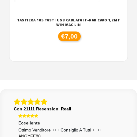
TASTIERA 105 TASTI USB CABLATA IT-K6B CAVO 1,2MT
WIN MAC LIN
€7,00
Con 21111 Recensioni Reali
Eccellente
Ecce
Ottimo Venditore +++ Consiglio A Tutti ++++
Tutt
ANGYFE80
ARC