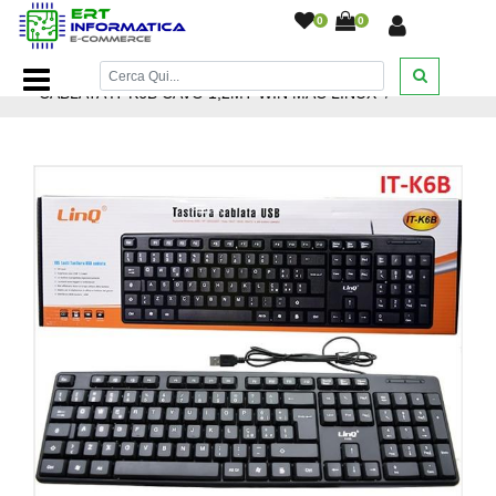
0
0
Home Page
/
Mouse e Tastiere
/
TASTIERA 105 TASTI USB
CABLATA IT-K6B CAVO 1,2MT WIN MAC LINUX
/