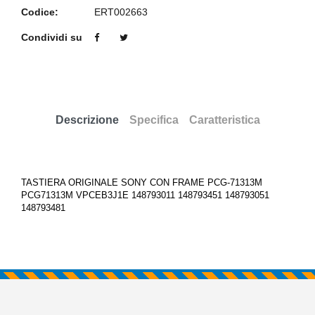
Codice:
ERT002663
Condividi su
Descrizione
Specifica
Caratteristica
TASTIERA ORIGINALE SONY CON FRAME PCG-71313M
PCG71313M VPCEB3J1E 148793011 148793451 148793051
148793481