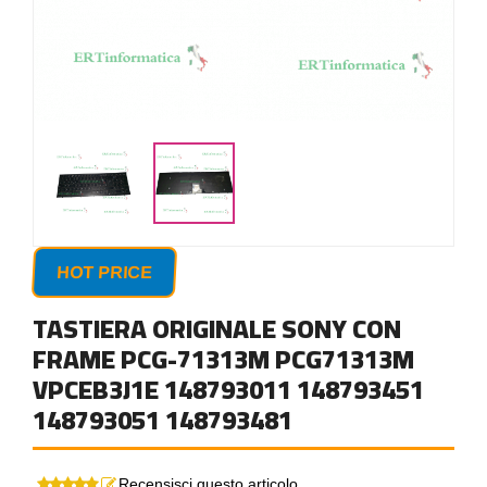
HOT PRICE
TASTIERA ORIGINALE SONY CON
FRAME PCG-71313M PCG71313M
VPCEB3J1E 148793011 148793451
148793051 148793481
Recensisci questo articolo