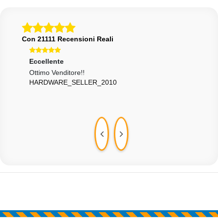
Con 21111 Recensioni Reali
Eccellente
Ecce
Ottimo Venditore!!
Otti
HARDWARE_SELLER_2010
GIRI