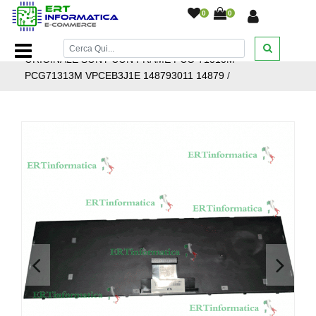
0
0
Home Page
/
Ricambi Notebook
/
Tastiere
/
TASTIERA
ORIGINALE SONY CON FRAME PCG-71313M
PCG71313M VPCEB3J1E 148793011 14879
/
<
>