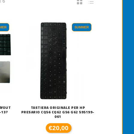
I
6
MER
SUMMER
AYOUT
TASTIERA ORIGINALE PER HP
-137
PRESARIO CQ56 CQ62 G56 G62 595199-
061
€20,00