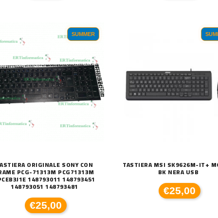
SUMMER
SUM
ASTIERA ORIGINALE SONY CON
TASTIERA MSI SK9626M-IT+ 
RAME PCG-71313M PCG71313M
BK NERA USB
PCEB3J1E 148793011 148793451
148793051 148793481
€25,00
€25,00