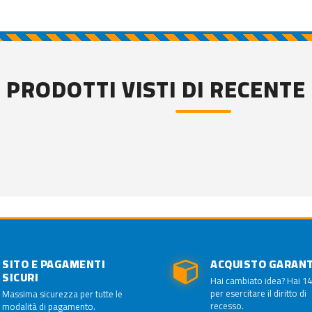
PRODOTTI VISTI DI RECENTE
SITO E PAGAMENTI
ACQUISTO GARAN
SICURI
Hai cambiato idea? Hai 14
per esercitare il diritto di
Massima sicurezza per tutte le
recesso.
modalità di pagamento.