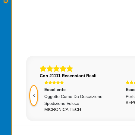
,99
€12,99
Con 21111 Recensioni Reali
Eccellente
Ecce
derato
Oggetto Come Da Descrizione,
Perf
O73
BEP
Spedizione Veloce
MICRONICA.TECH