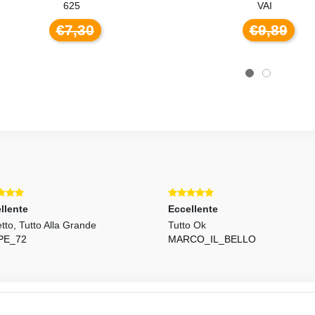
625
VAI
€7,30
€9,89
llente
Eccellente
etto, Tutto Alla Grande
Tutto Ok
PE_72
MARCO_IL_BELLO