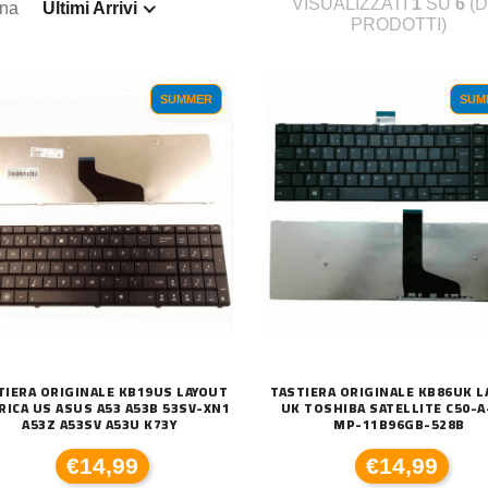
VISUALIZZATI
1
SU
6
(D
ina
Ultimi Arrivi
PRODOTTI)
SUMMER
SUM
TIERA ORIGINALE KB19US LAYOUT
TASTIERA ORIGINALE KB86UK L
RICA US ASUS A53 A53B 53SV-XN1
UK TOSHIBA SATELLITE C50-A
A53Z A53SV A53U K73Y
MP-11B96GB-528B
€14,99
€14,99