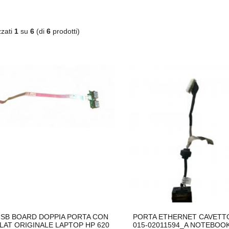
zzati
1
su
6
(di
6
prodotti)
C
590XL COMPATIBILE BROTHER
DISSIPATORE CPU LED FRGB LGA 1700 1
€
€20,00
B BOARD DOPPIA PORTA CON
PORTA ETHERNET CAVETTO
AT ORIGINALE LAPTOP HP 620
015-02011594_A NOTEBOOK