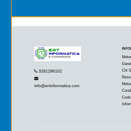
INFO
Meto
Garan
Chi 
3281286102
Reso
Metod
info@ertinformatica.com
Condi
Cook
Infor