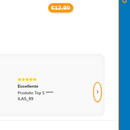
€12,99
Eccellente
Eccellente
Prodotto Top 5 *****
Oggetto Come Des
ILAS_89
CLAUDIOBRAGGI