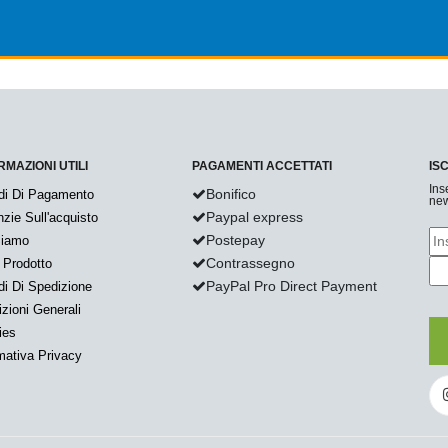
RMAZIONI UTILI
PAGAMENTI ACCETTATI
IS
Ins
Bonifico
di Di Pagamento
new
Paypal express
zie Sull'acquisto
Postepay
Siamo
Contrassegno
 Prodotto
PayPal Pro Direct Payment
i Di Spedizione
zioni Generali
ies
mativa Privacy