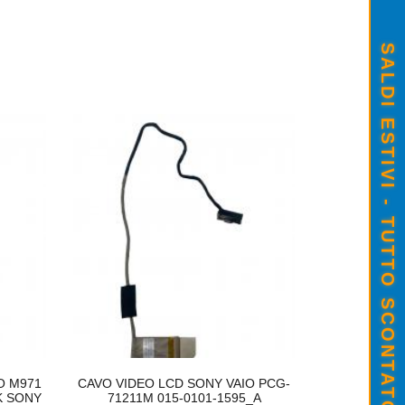
SALDI ESTIVI - TUTTO SCONTATO
ARTUCCIA ORIGINALE CANON PG-513 C
25,00
CARTUCCIA ORIGINALE CANON PG-
€23,00
 M971
CAVO VIDEO LCD SONY VAIO PCG-
CONNETTOR
 SONY
71211M 015-0101-1595_A
ASPIR