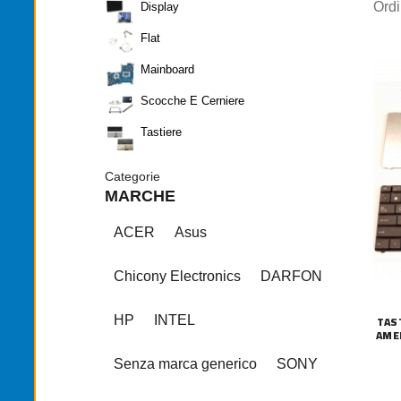
Ord
Display
Flat
Mainboard
Scocche E Cerniere
Tastiere
Categorie
MARCHE
ACER
Asus
Chicony Electronics
DARFON
TAS
HP
INTEL
AME
Senza marca generico
SONY