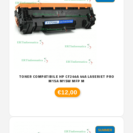
TONER COMPATIBILE HP CF244A 44A LASERJET PRO
M15A M15W MFP M
€12,00
SUMMER