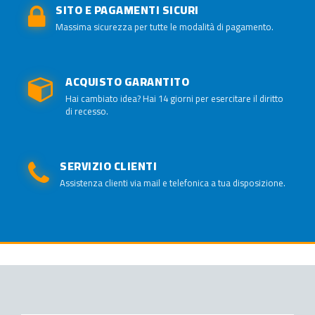
SITO E PAGAMENTI SICURI
Massima sicurezza per tutte le modalità di pagamento.
ACQUISTO GARANTITO
Hai cambiato idea? Hai 14 giorni per esercitare il diritto
di recesso.
SERVIZIO CLIENTI
Assistenza clienti via mail e telefonica a tua disposizione.