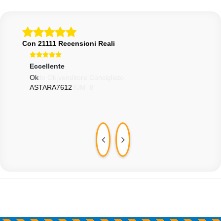
Con 21111 Recensioni Reali
Eccellente
Ecce
Ok
Vend
ASTARA7612
WUR