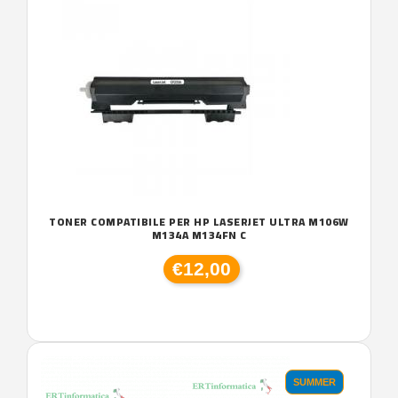
TONER COMPATIBILE PER HP LASERJET ULTRA M106W
M134A M134FN C
€12,00
SUMMER