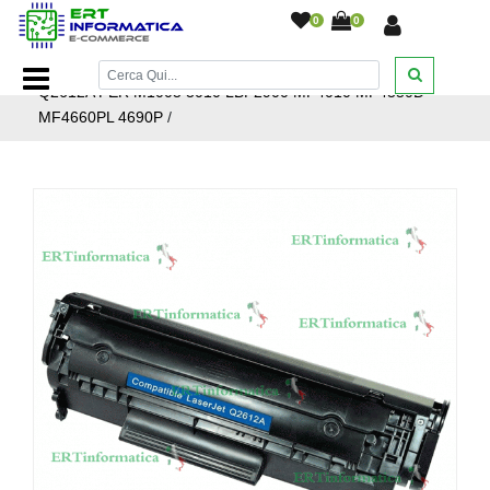
0
0
Home Page
/
Toner
/
HP
/
TONER COMPATIBILE HP
Q2612A PER M1005 3010 LBP2900 MF4010 MF4350D
MF4660PL 4690P
/