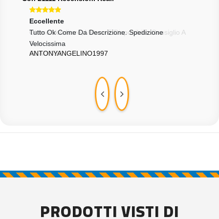
Eccellente
Ecce
io A
Tutto Ok Come Da Descrizione. Spedizione
Tutt
1UN
Velocissima
ANTONYANGELINO1997
PRODOTTI VISTI DI