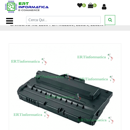
0
0
Home Page
/
Toner
/
Samsung
/
TONER COMPATIBILE
SAMSUNG ML-2250 PER ML2250, 2251N, 2252W
/