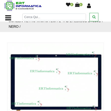
0
0
Home Page
/
Ricambi smartphone e tablet
/
Altro
/
TOUCH
SCREEN VETRO MICROTECH E-TAB ETL101GB ETL101A
NERO
/