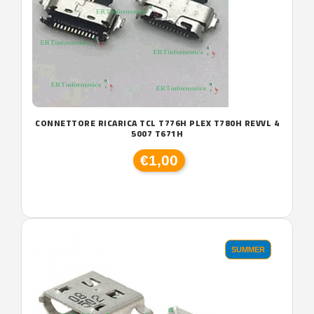
CONNETTORE RICARICA TCL T776H PLEX T780H REVVL 4
5007 T671H
€1,00
SUMMER