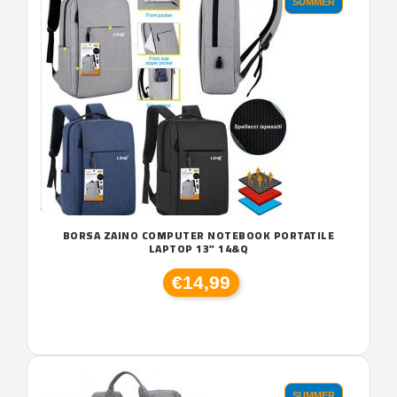
SUMMER
BORSA ZAINO COMPUTER NOTEBOOK PORTATILE
LAPTOP 13" 14&Q
€14,99
SUMMER