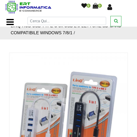
0
0
Home Page
/
Notebook e Accessori
/
Accessori
/
TPC-512
LINQ HUB USB TYPE C 3x USB 2.0 LETTORE SD CARD
COMPATIBILE WINDOWS 7/8/1
/