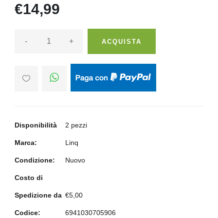
€14,99
-
+
ACQUISTA
Disponibilità
2 pezzi
Marca:
Linq
Condizione:
Nuovo
Costo di
Spedizione da
€5,00
Codice:
6941030705906