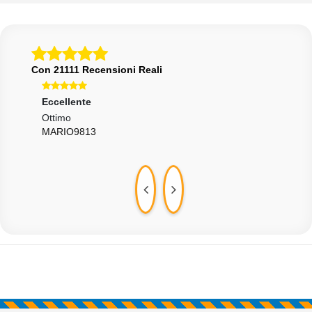
Con 21111 Recensioni Reali
Eccellente
Ecce
Ottimo
Ok
MARIO9813
ROS