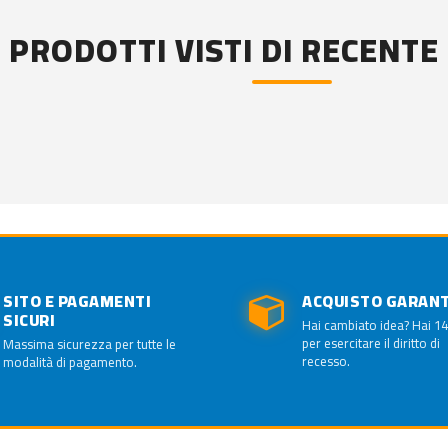
PRODOTTI VISTI DI RECENTE
SITO E PAGAMENTI
ACQUISTO GARAN
SICURI
Hai cambiato idea? Hai 14
per esercitare il diritto di
Massima sicurezza per tutte le
recesso.
modalità di pagamento.