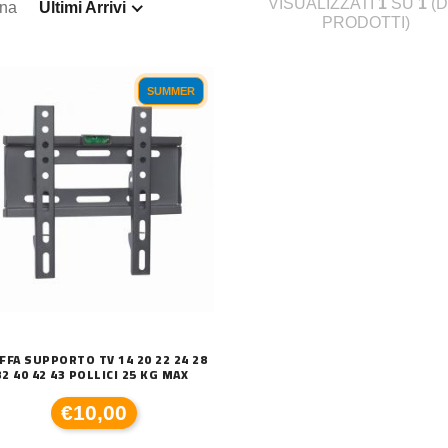
VISUALIZZATI
1
SU
1
(D
ina
Ultimi Arrivi
PRODOTTI)
SUMMER
FFA SUPPORTO TV 14 20 22 24 28
32 40 42 43 POLLICI 25 KG MAX
€10,00