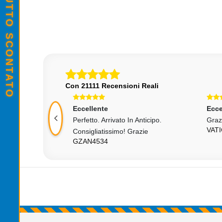
,00
€10,00
Con 21111 Recensioni Reali
Eccellente
Ecce
 Consigliato...
Perfetto. Arrivato In Anticipo.
Graz
VAT
Consigliatissimo! Grazie
GZAN4534