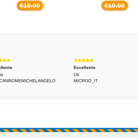
€10,00
€10,00
llente
Eccellente
ie
Ok
ICANROMEMICHELANGELO
MICROO_IT