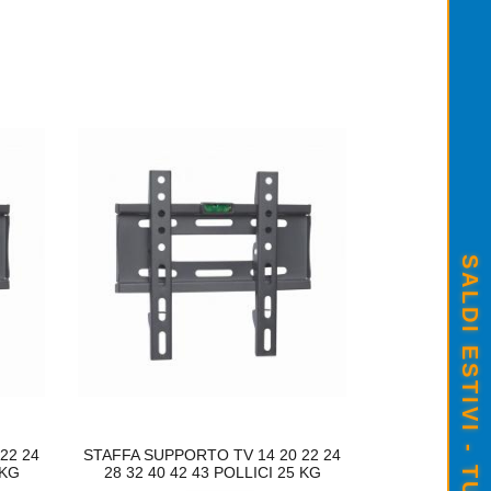
ARTUCCIA ORIGINALE CANON PG-513 C
25,00
CARTUCCIA ORIGINALE CANON PG
SALDI ESTIVI - TUTTO SCONTATO
€23,00
22 24
STAFFA SUPPORTO TV 14 20 22 24
STAFFA SUPPO
 KG
28 32 40 42 43 POLLICI 25 KG
28 32 40 42