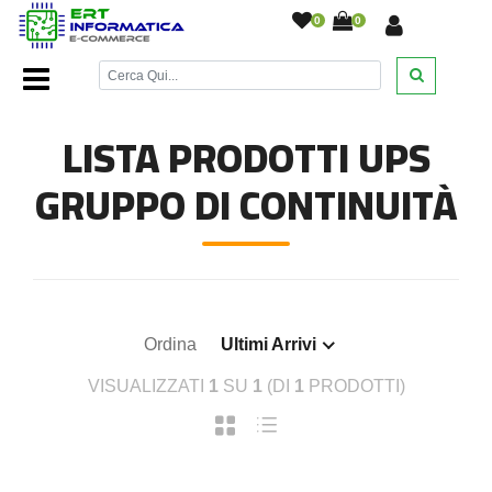
0
0
Home Page
/
UPS Gruppo di Continuità
/
LISTA PRODOTTI UPS
GRUPPO DI CONTINUITÀ
Ordina
Ultimi Arrivi
VISUALIZZATI
1
SU
1
(DI
1
PRODOTTI)