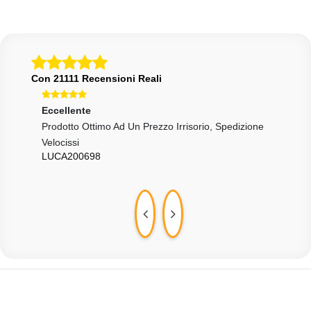
Con 21111 Recensioni Reali
Eccellente
Ecce
++
Prodotto Ottimo Ad Un Prezzo Irrisorio, Spedizione
Scus
CIM
Velocissi
LUCA200698