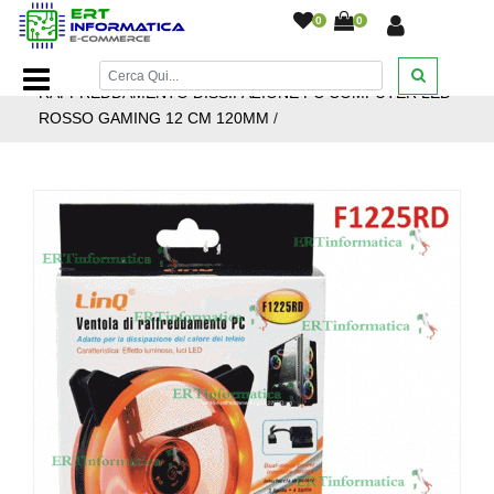
0
0
Home Page
/
Modding Ventole
/
VENTOLA
RAFFREDDAMENTO DISSIPAZIONE PC COMPUTER LED
ROSSO GAMING 12 CM 120MM
/