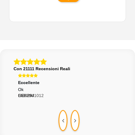
Con 21111 Recensioni Reali
Eccellente
Eccellente
Ecce
Ok
Ok
Perf
ENDRIU1012
GEK294
ROM