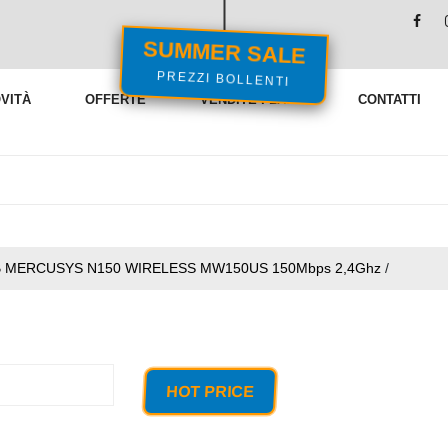
SUMMER SALE
PREZZI BOLLENTI
VITÀ
OFFERTE
VENDITE FLASH
CONTATTI
B MERCUSYS N150 WIRELESS MW150US 150Mbps 2,4Ghz
/
HOT PRICE