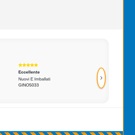
Eccellente
Eccellente
Nuovi E Imballati
Tutto Ok
GINO5033
TIZLABIONDA74