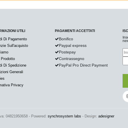
RMAZIONI UTILI
PAGAMENTI ACCETTATI
IS
Ins
Bonifico
di Di Pagamento
new
Paypal express
zie Sull'acquisto
Postepay
Siamo
Contrassegno
 Prodotto
PayPal Pro Direct Payment
i Di Spedizione
zioni Generali
ies
mativa Privacy
Iva: 04821950658 - Powered:
synchrosystem labs
- Design:
adesigner