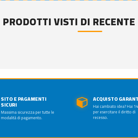
PRODOTTI VISTI DI RECENTE
SITO E PAGAMENTI
ACQUISTO GARAN
SICURI
Hai cambiato idea? Hai 14
per esercitare il diritto di
Massima sicurezza per tutte le
recesso.
modalità di pagamento.