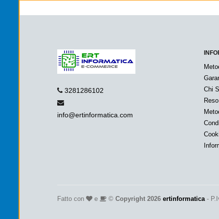
INFO
Meto
Garan
Chi 
3281286102
Reso
Metod
info@ertinformatica.com
Condi
Cook
Infor
Fatto con
e
©
Copyright 2026
ertinformatica
- P.