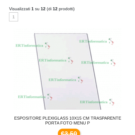
Visualizzati
1
su
12
(di
12
prodotti)
1
TE
ESPOSITORE PLEXIGLASS 10X15 CM TRASPARENTE
E
PORTA FOTO MENU P
€3,50