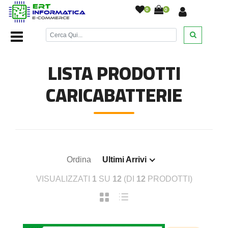
0
0
Home Page
/
Accessori cellulari
/
Caricabatterie
/
LISTA PRODOTTI
CARICABATTERIE
Ordina
Ultimi Arrivi
VISUALIZZATI
1
SU
12
(DI
12
PRODOTTI)