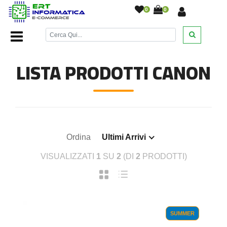
0
0
Home Page
/
Toner
/
Canon
/
LISTA PRODOTTI CANON
Ordina
Ultimi Arrivi
VISUALIZZATI
1
SU
2
(DI
2
PRODOTTI)
SUMMER