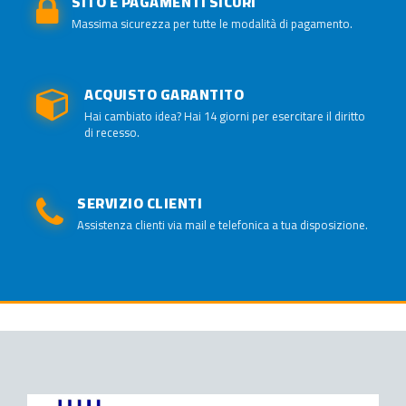
SITO E PAGAMENTI SICURI
Massima sicurezza per tutte le modalità di pagamento.
ACQUISTO GARANTITO
Hai cambiato idea? Hai 14 giorni per esercitare il diritto
di recesso.
SERVIZIO CLIENTI
Assistenza clienti via mail e telefonica a tua disposizione.