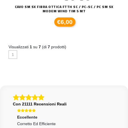
CAVO SM SX FIBRA OTTICA FTTH SC / PC-SC / PC SM SX
MODEM WIND TIM 5 MT
€6,00
Visualizzati
1
su
7
(di
7
prodotti)
1
Con 21111 Recensioni Reali
Eccellente
Ecce
Corretto Ed Efficiente
All 