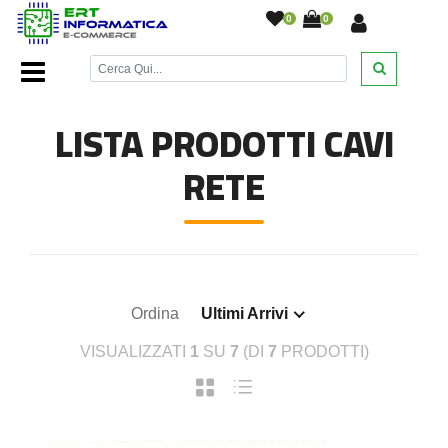
0
0
Home Page
/
Cavetteria
/
Cavi rete
/
LISTA PRODOTTI CAVI
RETE
Ordina
Ultimi Arrivi
VISUALIZZATI
1
SU
7
(DI
7
PRODOTTI)