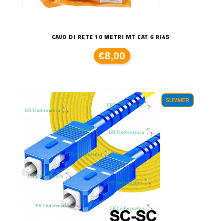
CAVO DI RETE 10 METRI MT CAT 6 RJ45
€8,00
SUMMER