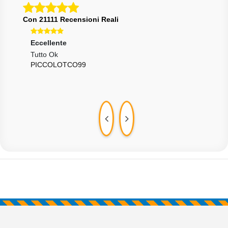
Con 21111 Recensioni Reali
Eccellente
Ecce
Tutto Ok
Tutt
PICCOLOTCO99
DIE