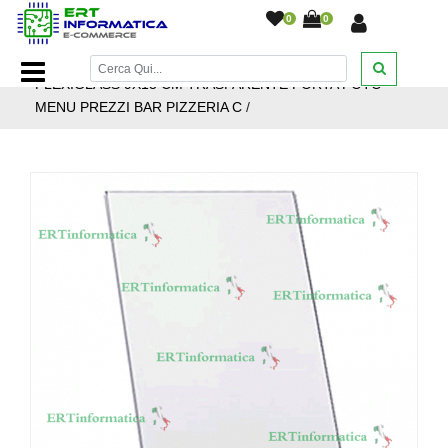
0
0
Home Page
/
Accessori cellulari
/
ESPOSITORE
PLEXIGLASS 9X13 CM TRASPARENTE PORTA FOTO
MENU PREZZI BAR PIZZERIA C
/