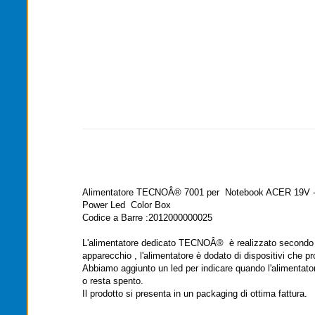
Alimentatore TECNOÂ® 7001 per Notebook ACER 19V -
Power Led Color Box
Codice a Barre :2012000000025
L'alimentatore dedicato TECNOÂ® è realizzato secondo tutt
apparecchio , l'alimentatore è dodato di dispositivi che p
Abbiamo aggiunto un led per indicare quando l'alimentatore
o resta spento.
Il prodotto si presenta in un packaging di ottima fattura.