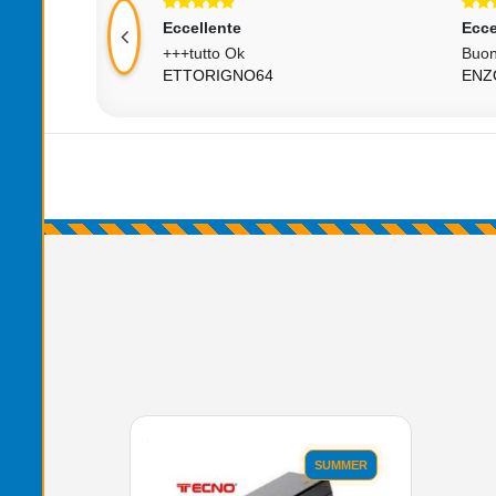
cellente
Eccellente
+tutto Ok
Buono Venditore!
TTORIGNO64
ENZOGIGI65
'.'
SUMMER