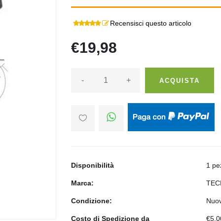
Recensisci questo articolo
€19,98
-
+
ACQUISTA
Disponibilità
1 pe
Marca:
TEC
Condizione:
Nuo
Costo di Spedizione da
€5,0