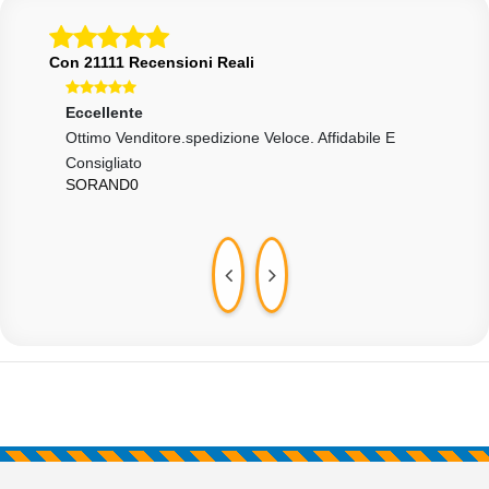
Con 21111 Recensioni Reali
Eccellente
Ecce
Ottimo Venditore.spedizione Veloce. Affidabile E
Tutt
INC
Consigliato
SORAND0