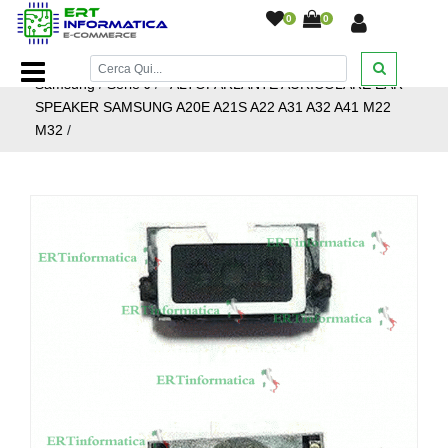
0
0
Home Page
/
Ricambi smartphone e tablet
/
Ricambi
Samsung
/
Serie J
/
ALTOPARLANTE AURICOLARE EAR
SPEAKER SAMSUNG A20E A21S A22 A31 A32 A41 M22
M32
/