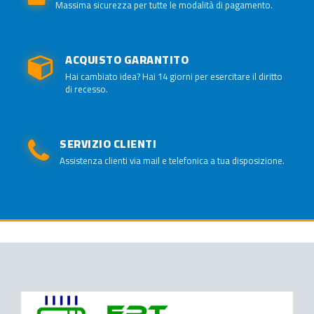
Massima sicurezza per tutte le modalità di pagamento.
ACQUISTO GARANTITO
Hai cambiato idea? Hai 14 giorni per esercitare il diritto
di recesso.
SERVIZIO CLIENTI
Assistenza clienti via mail e telefonica a tua disposizione.