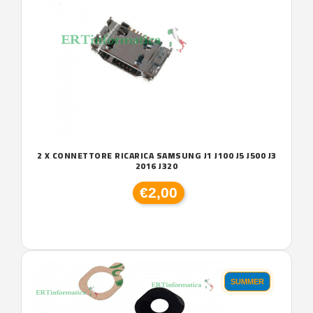
2 X CONNETTORE RICARICA SAMSUNG J1 J100 J5 J500 J3
2016 J320
€2,00
SUMMER