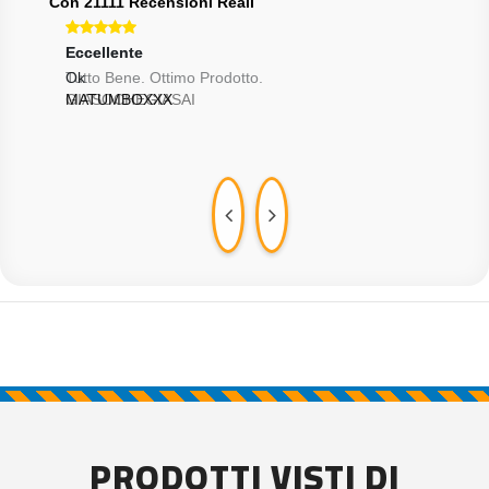
Con 21111 Recensioni Reali
Eccellente
Eccellente
Ecce
Tutto Bene. Ottimo Prodotto.
Ok
Top!
GIASOCHEGIASAI
MATUMBOXXX
DOM
PRODOTTI VISTI DI