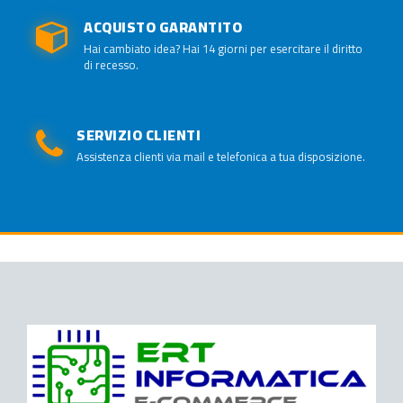
ACQUISTO GARANTITO
Hai cambiato idea? Hai 14 giorni per esercitare il diritto
di recesso.
SERVIZIO CLIENTI
Assistenza clienti via mail e telefonica a tua disposizione.