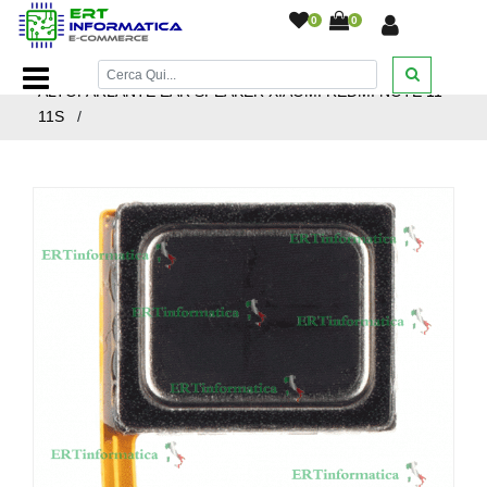
0
0
Home Page
/
Ricambi smartphone e tablet
/
Xiaomi
/
ALTOPARLANTE EAR SPEAKER XIAOMI REDMI NOTE 11
11S
/