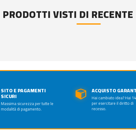
PRODOTTI VISTI DI RECENTE
SITO E PAGAMENTI
ACQUISTO GARAN
SICURI
Hai cambiato idea? Hai 14
per esercitare il diritto di
Massima sicurezza per tutte le
recesso.
modalità di pagamento.