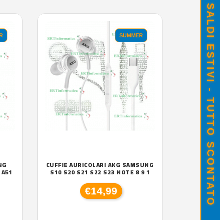
SALDI ESTIVI - TUTTO SCONTATO
R
SUMMER
NG
CUFFIE AURICOLARI AKG SAMSUNG
 A51
S10 S20 S21 S22 S23 NOTE 8 9 1
€14,99