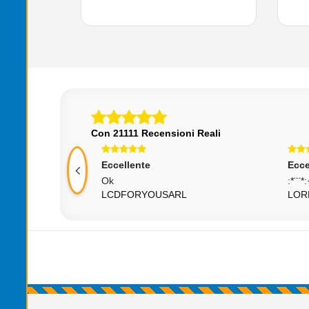
Con 21111 Recensioni Reali
Eccellente
Ecce
Ok
:*¨¨*:
G
LCDFORYOUSARL
LOR