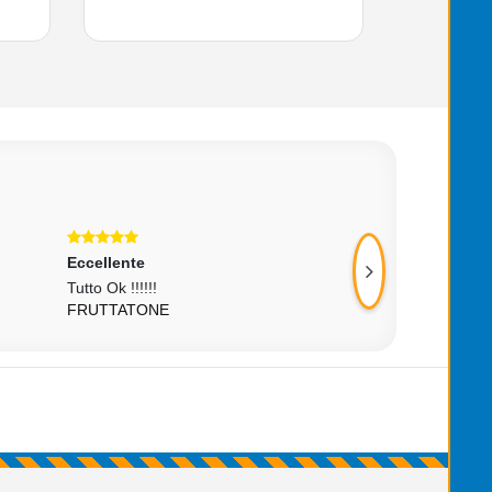
Eccellente
Eccellente
Tutto Ok !!!!!!
Buono
FRUTTATONE
ZVA_VAH_3EBET