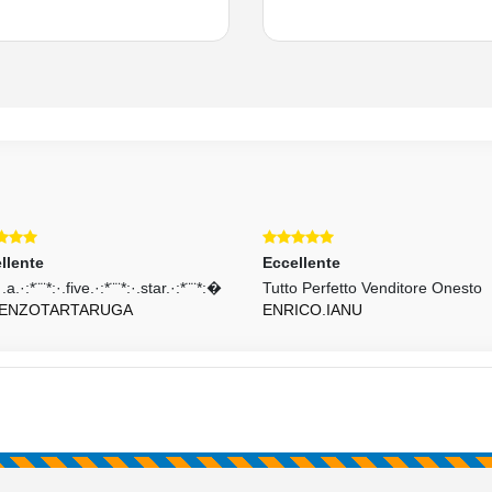
llente
Eccellente
·.a.·:*¨¨*:·.five.·:*¨¨*:·.star.·:*¨¨*:�
Tutto Perfetto Venditore Onesto
ENZOTARTARUGA
ENRICO.IANU