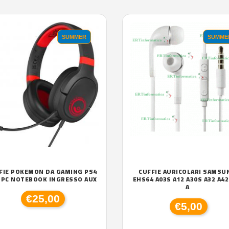
SUMMER
SUMME
FIE POKEMON DA GAMING PS4
CUFFIE AURICOLARI SAMSU
 PC NOTEBOOK INGRESSO AUX
EHS64 A03S A12 A30S A32 A42
A
€25,00
€5,00