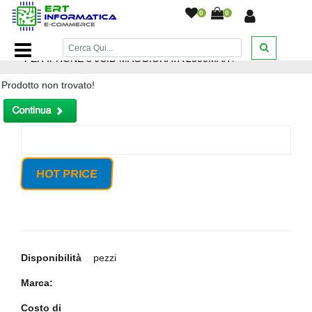
0
0
Home Page
/
Ricambi smartphone e tablet
/
BATTERIA
PER IPHONE 8 JCID MAGGIORATA 2300MAH
/
Prodotto non trovato!
HOT PRICE
Disponibilità
pezzi
Marca:
Costo di