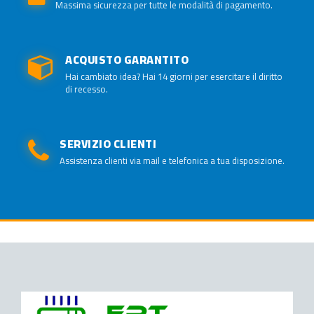
Massima sicurezza per tutte le modalità di pagamento.
ACQUISTO GARANTITO
Hai cambiato idea? Hai 14 giorni per esercitare il diritto
di recesso.
SERVIZIO CLIENTI
Assistenza clienti via mail e telefonica a tua disposizione.