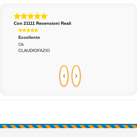
Con 21111 Recensioni Reali
Eccellente
Ecce
Ok
Aaa
CLAUDIOFAZIO
USE