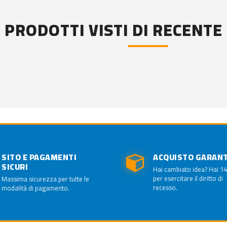
PRODOTTI VISTI DI RECENTE
SITO E PAGAMENTI
ACQUISTO GARAN
SICURI
Hai cambiato idea? Hai 14
per esercitare il diritto di
Massima sicurezza per tutte le
recesso.
modalità di pagamento.