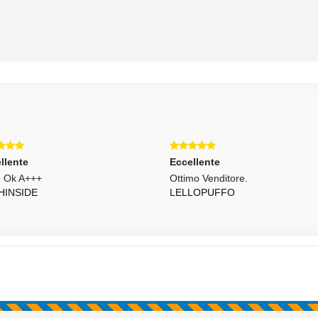
llente
Eccellente
o Ok A+++
Ottimo Venditore.
HINSIDE
LELLOPUFFO