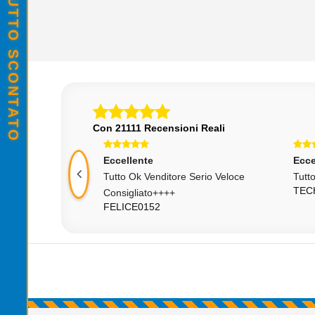
Con 21111 Recensioni Reali
Eccellente
Ecce
ritto E Ben
Tutto Ok Venditore Serio Veloce
Tutt
TEC
nditore
Consigliato++++
FELICE0152