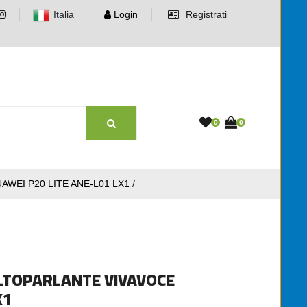
Italia
Login
Registrati
0
0
WEI P20 LITE ANE-L01 LX1
/
LTOPARLANTE VIVAVOCE
X1