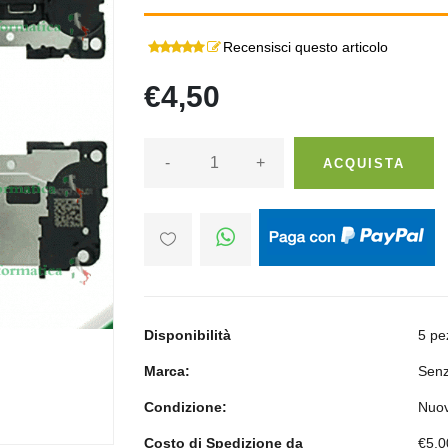
Recensisci questo articolo
€4,50
-
+
ACQUISTA
Disponibilità
5 pe
Marca:
Senz
Condizione:
Nuo
Costo di Spedizione da
€5,0