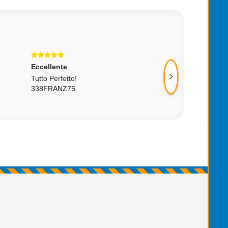
Eccellente
Eccellente
Tutto Perfetto!
Tutto Perfetto, P
338FRANZ75
Descrizione.
LAURAG9433