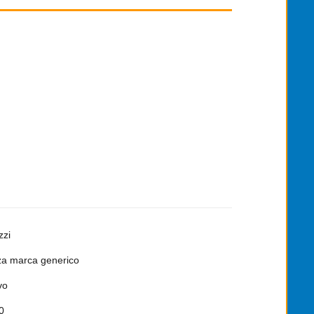
zzi
a marca generico
vo
0