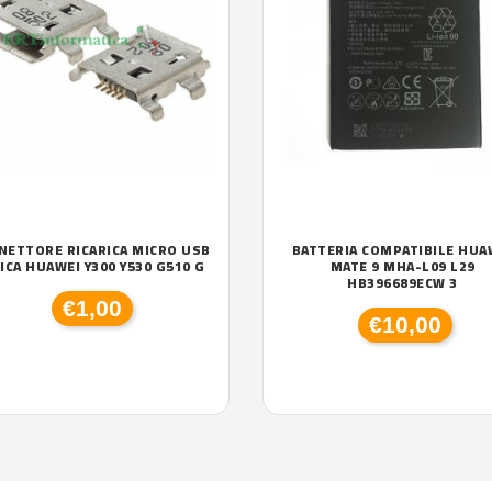
NETTORE RICARICA MICRO USB
BATTERIA COMPATIBILE HUA
ICA HUAWEI Y300 Y530 G510 G
MATE 9 MHA-L09 L29
HB396689ECW 3
€1,00
€10,00