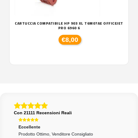
CARTUCCIA COMPATIBILE HP 903 XL T6M07AE OFFICEJET
PRO 6960 6
€8,00
Con 21111 Recensioni Reali
Eccellente
Ecce
Prodotto Ottimo, Venditore Consigliato
Tutt